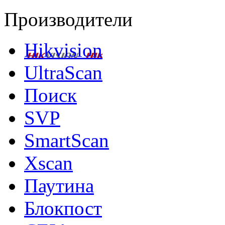
Производители
Hikvision
UltraScan
Поиск
SVP
SmartScan
Xscan
Паутина
Блокпост