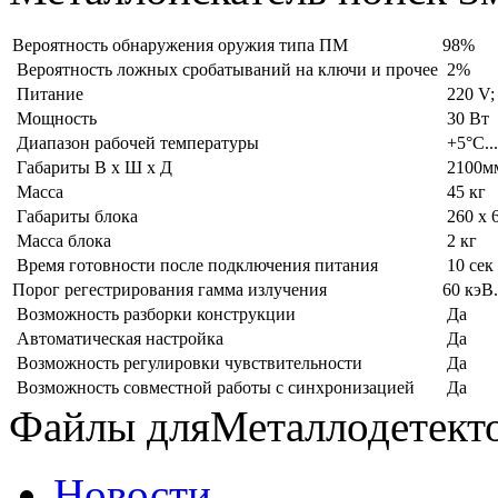
Вероятность обнаружения оружия типа ПМ
98%
Вероятность ложных сробатываний на ключи и прочее
2%
Питание
220 V;
Мощность
30 Вт
Диапазон рабочей температуры
+5°С..
Габариты В х Ш х Д
2100мм
Масса
45 кг
Габариты блока
260 х 6
Масса блока
2 кг
Время готовности после подключения питания
10 сек
Порог регестрирования гамма излучения
60 кэВ.
Возможность разборки конструкции
Да
Автоматическая настройка
Да
Возможность регулировки чувствительности
Да
Возможность совместной работы с синхронизацией
Да
Файлы дляМеталлодетек
Новости