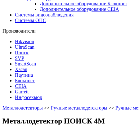
Дополнительное оборудование Блокпост
Дополнительное оборудование CEIA
Системы видеонаблюдения
Системы ОПС
Производители
Hikvision
UltraScan
Поиск
SVP
SmartScan
Xscan
Паутина
Блокпост
CEIA
Garrett
Инфосекьюр
Металлодетекторы
>>
Ручные металлодетекторы
>>
Ручные ме
Металлодетектор ПОИСК 4М